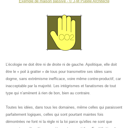
Exemple de maison passive - © J-M Pupille Architecte
Infos pratiques
🔍
Règlementation
✏️📞
Sitographie
Sommaire
A propos
Index & thèmes
Contacts
L’écologie ne doit être ni de droite ni de gauche. Apolitique, elle doit
Plan du site
Liste de diffusion
Objectifs du site
être le « poil à gratter » de tous pour transmettre ses idées sans
dogme, sans extrémisme inefficace, voire même contre-productif, car
Droits de reproduction
inacceptable par la majorité. Les intégrismes et fanatismes de tout
type qui n’amènent à rien de bon, bien au contraire.
Mentions légales
Toutes les idées, dans tous les domaines, même celles qui paraissent
parfaitement logiques, celles qui sont pourtant maintes fois
démontrées ne font ni la règle ni la loi parce qu'elles ne sont que