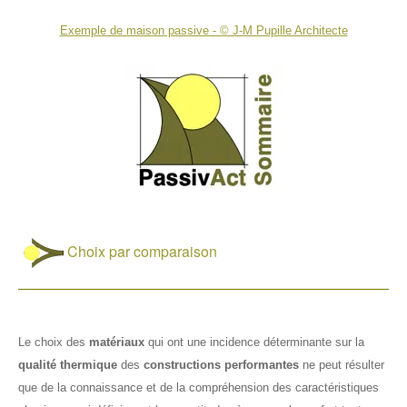
Exemple de maison passive - © J-M Pupille Architecte
Infos pratiques
🔍
Règlementation
✏️📞
Sitographie
Sommaire
A propos
Index & thèmes
Contacts
Plan du site
Liste de diffusion
Objectifs du site
Choix par comparaison
Droits de reproduction
Mentions légales
Le choix des
matériaux
qui ont une incidence déterminante sur la
qualité thermique
des
constructions performantes
ne peut résulter
que de la connaissance et de la compréhension des caractéristiques