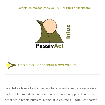
Exemple de maison passive - © J-M Pupille Architecte
Infos pratiques
🔍
Règlementation
✏️📞
Sitographie
Sommaire
A propos
Index & thèmes
Contacts
Plan du site
Liste de diffusion
Objectifs du site
Trop simplifier conduit à des erreurs
Droits de reproduction
Mentions légales
Le soleil se lève à l’est et se couche à l’ouest et est à la verticale à
midi. Tout le monde le sait, car tout le monde l'a appris de manière
simplifiée à l'école primaire. Même si la
course du soleil
est parfois