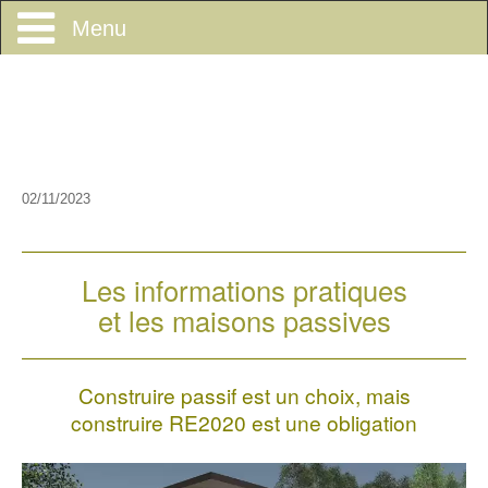
Menu
Accueil
Actus
Concepts
02/11/2023
Equipements
Le sommaire des concepts
Les informations pratiques
Infox
Les concepts essentiels
et les maisons passives
FAQ
Définition des maisons passives
Infox & REX
Construire passif est un choix, mais
Exemples
Fonctionnement des maisons passives
Le sommaire des infox
Le sommaire des FAQ
construire RE2020 est une obligation
Témoignages
Les derniers concepts
Les dernières infox
Les dernières FAQ
Le sommaire des projets