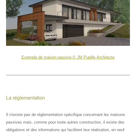
Infos pratiques
🔍
Règlementation
✏️📞
Sitographie
Sommaire
A propos
Index & thèmes
Contacts
Exemple de maison passive © JM Pupille Architecte
Plan du site
Liste de diffusion
Objectifs du site
Droits de reproduction
La réglementation
Mentions légales
Il n'existe pas de règlementation spécifique concernant les maisons
passives mais, comme pour toute autres construction, il existe des
obligations et des informations qui facilitent leur réalisation, en neuf