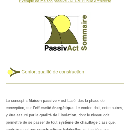
Exemple de maison passive - © J-M Pupille Architecte
Infos pratiques
🔍
Règlementation
✏️📞
Sitographie
Sommaire
A propos
Index & thèmes
Contacts
Plan du site
Liste de diffusion
Objectifs du site
Confort qualité de construction
Droits de reproduction
Mentions légales
Le concept «
Maison passive
» est basé, dès la phase de
conception, sur
l’efficacité énergétique
. Le confort doit, entre autres,
y être assuré par la
qualité de l’isolation
, dont le niveau doit
permettre de se passer de tout
système de chauffage
classique,
contrairement aux
constructions
habituelles, mal isolées par