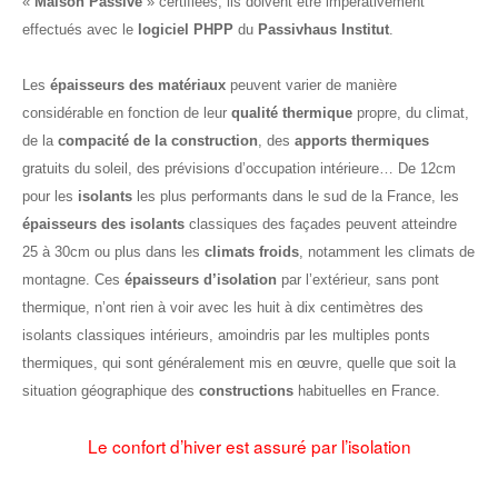
«
Maison Passive
» certifiées, ils doivent être impérativement
effectués avec le
logiciel PHPP
du
Passivhaus Institut
.
Les
épaisseurs des matériaux
peuvent varier de manière
considérable en fonction de leur
qualité thermique
propre, du climat,
de la
compacité de la construction
, des
apports thermiques
gratuits du soleil, des prévisions d’occupation intérieure… De 12cm
pour les
isolants
les plus performants dans le sud de la France, les
épaisseurs des isolants
classiques des façades peuvent atteindre
25 à 30cm ou plus dans les
climats froids
, notamment les climats de
montagne. Ces
épaisseurs d’isolation
par l’extérieur, sans pont
thermique, n’ont rien à voir avec les huit à dix centimètres des
isolants classiques intérieurs, amoindris par les multiples ponts
thermiques, qui sont généralement mis en œuvre, quelle que soit la
situation géographique des
constructions
habituelles en France.
Le confort d’hiver est assuré par l’isolation